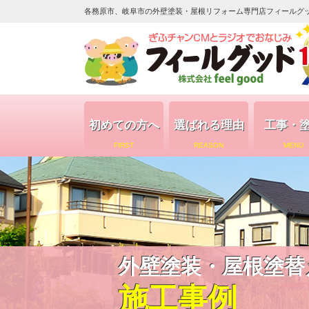
各務原市、岐阜市の外壁塗装・屋根リフォーム専門店フィールグッド（
初めての方へ
選ばれる理由
工事・
FIRST
REASON
MENU
外壁塗装・屋根塗替
施工事例