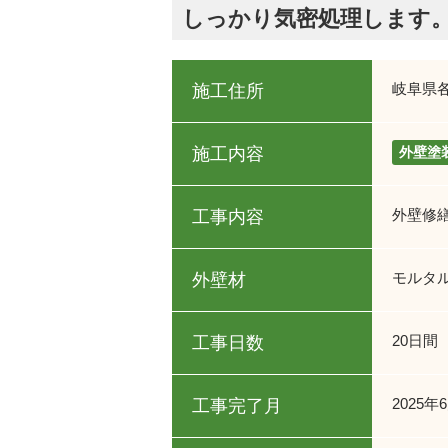
しっかり気密処理します
岐阜県
施工住所
施工内容
外壁塗
外壁修
工事内容
モルタ
外壁材
20日間
工事日数
2025年
工事完了月