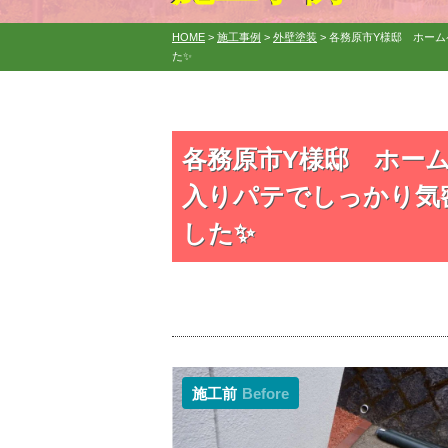
HOME
>
施工事例
>
外壁塗装
>
各務原市Y様邸 ホー
た✨
各務原市Y様邸 ホー
入りパテでしっかり気
した✨
施工前
Before