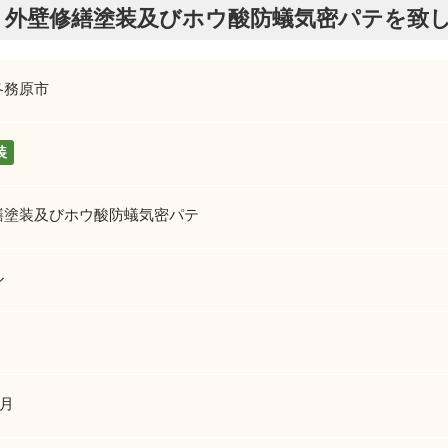
。外壁修繕塗装及びホウ酸防蟻気密パテを致
各務原市
装
繕塗装及びホウ酸防蟻気密パテ
ル
6月