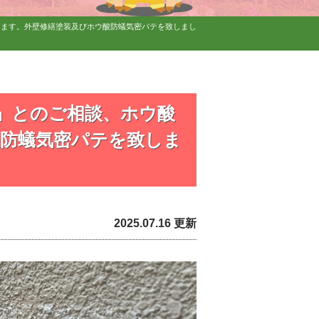
します。外壁修繕塗装及びホウ酸防蟻気密パテを致しまし
」とのご相談、ホウ酸
防蟻気密パテを致しま
2025.07.16 更新