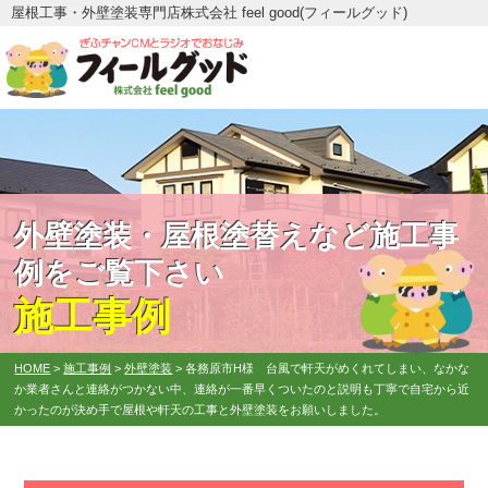
屋根工事・外壁塗装専門店株式会社 feel good(フィールグッド)
外壁塗装・屋根塗替えなど施工事
例をご覧下さい
施工事例
HOME
>
施工事例
>
外壁塗装
>
各務原市H様 台風で軒天がめくれてしまい、なかな
か業者さんと連絡がつかない中、連絡が一番早くついたのと説明も丁寧で自宅から近
かったのが決め手で屋根や軒天の工事と外壁塗装をお願いしました。