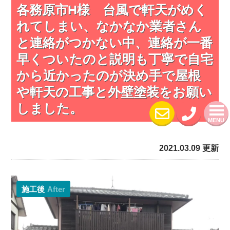
各務原市H様 台風で軒天がめく
れてしまい、なかなか業者さん
と連絡がつかない中、連絡が一番
早くついたのと説明も丁寧で自宅
から近かったのが決め手で屋根
や軒天の工事と外壁塗装をお願い
しました。
MENU
2021.03.09 更新
施工後
After