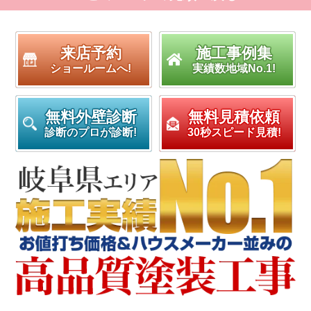
来店予約
施工事例集
ショールームへ!
実績数地域No.1!
無料外壁診断
無料見積依頼
診断のプロが診断!
30秒スピード見積!