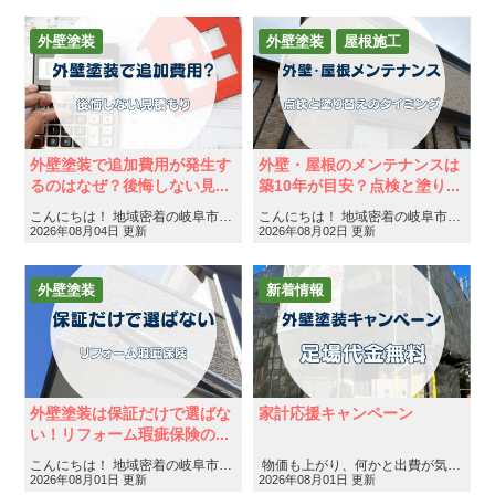
外壁塗装
外壁塗装
屋根施工
外壁塗装で追加費用が発生す
外壁・屋根のメンテナンスは
るのはなぜ？後悔しない見...
築10年が目安？点検と塗り...
こんにちは！ 地域密着の岐阜市・各務原市・美濃加茂市の屋根工事・外壁塗装・防水工事専門店フィールグッ……
こんにちは！ 地域密着の岐阜市・各務原市・美濃加茂市の屋根工事・外壁塗装・防水工事専門店フィールグッ……
2026年08月04日 更新
2026年08月02日 更新
外壁塗装
新着情報
イベント・キャンペーン
外壁塗装は保証だけで選ばな
家計応援キャンペーン
い！リフォーム瑕疵保険の...
こんにちは！ 地域密着の岐阜市・各務原市・美濃加茂市の屋根工事・外壁塗装・防水工事専門店フィールグッ……
物価も上がり、何かと出費が気になる今。そんな時だからこそ、住まいの工事で少しでも負担を減らしたい……
2026年08月01日 更新
2026年08月01日 更新