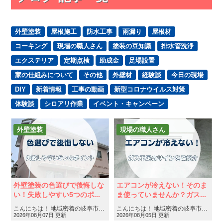
外壁塗装
屋根施工
防水工事
雨漏り
屋根材
コーキング
現場の職人さん
塗装の豆知識
排水管洗浄
エクステリア
定期点検
助成金
足場設置
家の仕組みについて
その他
外壁材
経験談
今日の現場
DIY
新着情報
工事の動画
新型コロナウイルス対策
体験談
シロアリ作業
イベント・キャンペーン
外壁塗装
現場の職人さん
イベント・キャンペーン
外壁塗装の色選びで後悔しな
エアコンが冷えない！そのま
い！失敗しやすい5つのポ...
ま使っていませんか？ガス...
こんにちは！ 地域密着の岐阜市・各務原市・美濃加茂市の屋根工事・外壁塗装・防水工事専門店フィールグッ……
こんにちは！ 地域密着の岐阜市・各務原市・美濃加茂市の屋根工事・外壁塗装・防水工事専門店フィールグッ……
2026年08月07日 更新
2026年08月05日 更新