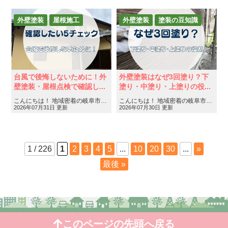
外壁塗装
屋根施工
外壁塗装
塗装の豆知識
台風で後悔しないために！外
外壁塗装はなぜ3回塗り？下
壁塗装・屋根点検で確認し...
塗り・中塗り・上塗りの役...
こんにちは！ 地域密着の岐阜市・各務原市・美濃加茂市の屋根工事・外壁塗装・防水工事専門店フィールグッ……
こんにちは！ 地域密着の岐阜市・各務原市・美濃加茂市の屋根工事・外壁塗装・防水工事専門店フィールグッ……
2026年07月31日 更新
2026年07月30日 更新
1 / 226
1
2
3
4
5
...
10
20
30
...
»
最後 »
このページの先頭へ戻る