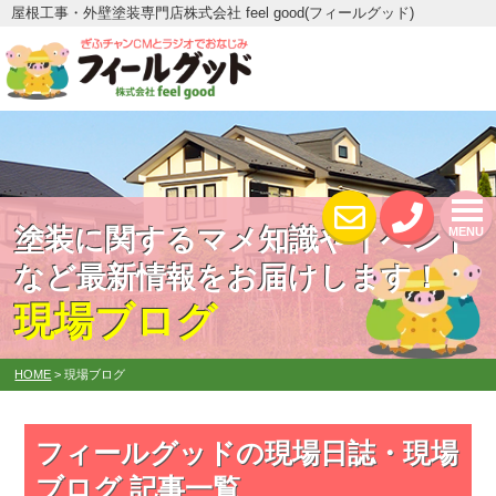
屋根工事・外壁塗装専門店株式会社 feel good(フィールグッド)
塗装に関するマメ知識やイベント
MENU
など最新情報をお届けします！
現場ブログ
HOME
>
現場ブログ
フィールグッドの現場日誌・現場
ブログ 記事一覧