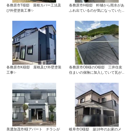
各務原市T様邸 屋根カバー工法及
各務原市H様邸 軒樋から雨水があ
び外壁塗装工事✨
ふれ出ているのが気になっていた...
各務原市K様邸 屋根及び外壁塗装
各務原市OB様のO様邸 三井住友
工事✨
住まいの保険に加入していて瓦が...
美濃加茂市I様アパート チラシが
岐阜市O様邸 築18年のお家のメ