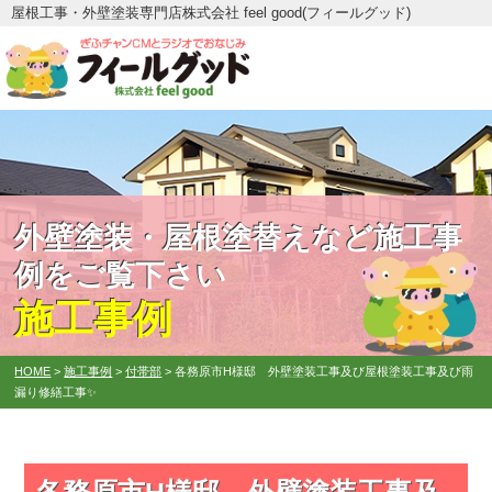
屋根工事・外壁塗装専門店株式会社 feel good(フィールグッド)
外壁塗装・屋根塗替えなど施工事
例をご覧下さい
施工事例
HOME
>
施工事例
>
付帯部
>
各務原市H様邸 外壁塗装工事及び屋根塗装工事及び雨
漏り修繕工事✨
各務原市H様邸 外壁塗装工事及