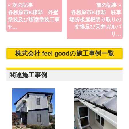
« 次の記事
前の記事 »
各務原市K様邸 外壁
各務原市K様邸 駐車
塗装及び塀壁塗装工事
場折板屋根明り取りの
✨…
交換及び天井ガルバ
リ…
株式会社 feel goodの施工事例一覧
関連施工事例