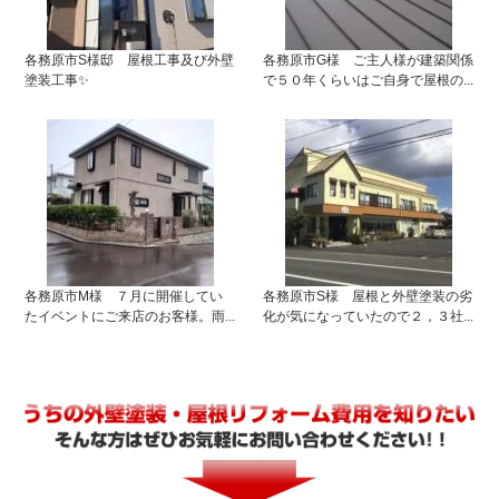
各務原市S様邸 屋根工事及び外壁
各務原市G様 ご主人様が建築関係
塗装工事✨
で５０年くらいはご自身で屋根の...
各務原市M様 ７月に開催してい
各務原市S様 屋根と外壁塗装の劣
たイベントにご来店のお客様。雨...
化が気になっていたので２，３社...