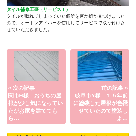
タイル補修工事（サービス！）
タイルが取れてしまっていた個所を何か所か見つけました
ので、オートンアドハーを使用してサービスで取り付けさ
せていただきました。
« 次の記事
前の記事 »
関市H様 おうちの屋
岐阜市Y様 １５年前
根が少し気になってい
に塗装した屋根が色褪
たがお家を建てても
せていたので塗装し
ら…
よ…