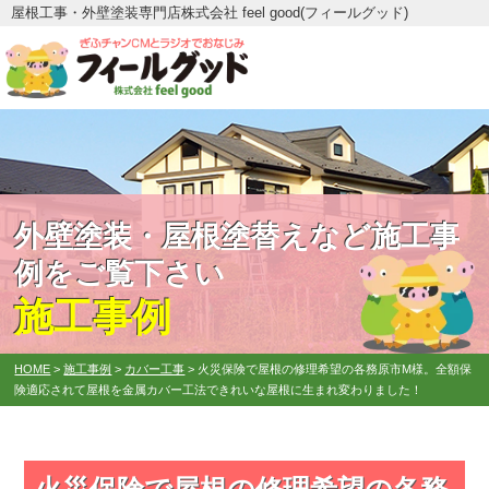
屋根工事・外壁塗装専門店株式会社 feel good(フィールグッド)
外壁塗装・屋根塗替えなど施工事
例をご覧下さい
施工事例
HOME
>
施工事例
>
カバー工事
>
火災保険で屋根の修理希望の各務原市M様。全額保
険適応されて屋根を金属カバー工法できれいな屋根に生まれ変わりました！
火災保険で屋根の修理希望の各務