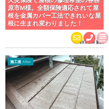
原市M様。全額保険適応されて屋
根を金属カバー工法できれいな屋
根に生まれ変わりました！
MENU
2020.07.28 更新
施工後
After