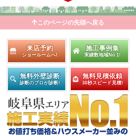
このページの先頭へ戻る
来店予約
施工事例集
ショールームへ!
実績数地域No.1!
無料外壁診断
無料見積依頼
診断のプロが診断!
30秒スピード見積!