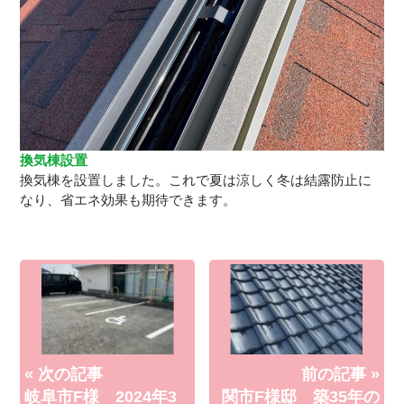
換気棟設置
換気棟を設置しました。これで夏は涼しく冬は結露防止に
なり、省エネ効果も期待できます。
« 次の記事
前の記事 »
岐阜市F様 2024年3
関市F様邸 築35年の