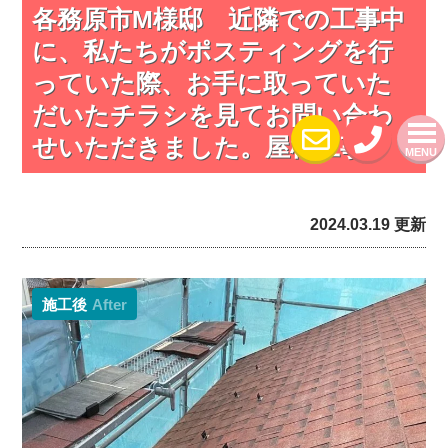
各務原市M様邸 近隣での工事中
に、私たちがポスティングを行
っていた際、お手に取っていた
だいたチラシを見てお問い合わ
せいただきました。屋根工事✨
MENU
2024.03.19 更新
施工後
After