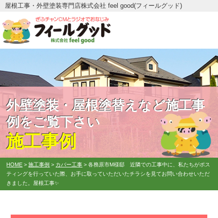
屋根工事・外壁塗装専門店株式会社 feel good(フィールグッド)
外壁塗装・屋根塗替えなど施工事
例をご覧下さい
施工事例
HOME
>
施工事例
>
カバー工事
>
各務原市M様邸 近隣での工事中に、私たちがポス
ティングを行っていた際、お手に取っていただいたチラシを見てお問い合わせいただ
きました。屋根工事✨