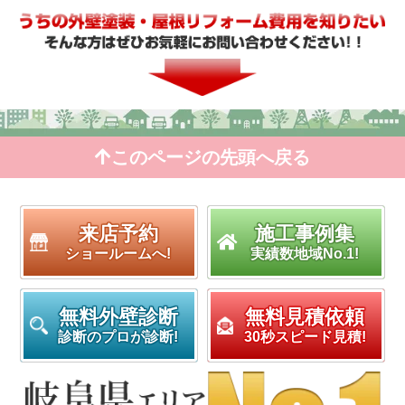
このページの先頭へ戻る
来店予約
施工事例集
ショールームへ!
実績数地域No.1!
無料外壁診断
無料見積依頼
診断のプロが診断!
30秒スピード見積!