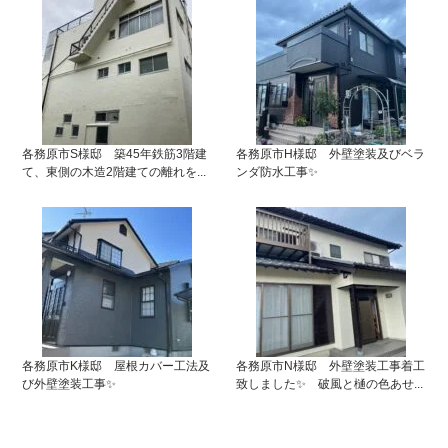
各務原市S様邸 築45年鉄筋3階建
各務原市H様邸 外壁塗装及びベラ
て、東側の木造2階建ての離れを...
ンダ防水工事✨
各務原市K様邸 屋根カバー工法及
各務原市N様邸 外壁塗装工事着工
び外壁塗装工事✨
致しました✨ 破風と樋の色あせ...