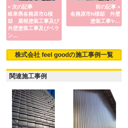
« 次の記事
前の記事 »
岐阜県各務原市G様
各務原市N様邸 外壁
邸 屋根塗装工事及び
塗装工事✨…
外壁塗装工事及びベラ
ン…
株式会社 feel goodの施工事例一覧
関連施工事例