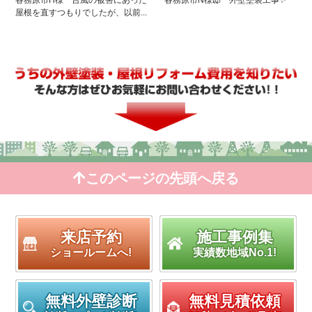
各務原市H様 台風の被害にあった
各務原市N様邸 外壁塗装工事✨
屋根を直すつもりでしたが、以前...
このページの先頭へ戻る
来店予約
施工事例集
ショールームへ!
実績数地域No.1!
無料外壁診断
無料見積依頼