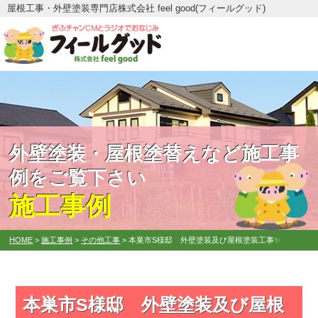
屋根工事・外壁塗装専門店株式会社 feel good(フィールグッド)
外壁塗装・屋根塗替えなど施工事
例をご覧下さい
施工事例
HOME
>
施工事例
>
その他工事
>
本巣市S様邸 外壁塗装及び屋根塗装工事✨
本巣市S様邸 外壁塗装及び屋根