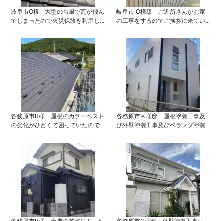
岐阜市O様 大型の台風で瓦が飛ん
岐阜市 O様邸 ご近所さんがお家
でしまったので火災保険を利用し...
の工事をするのでご挨拶に来てい...
各務原市H様 屋根のカラーベスト
各務原市Ｋ様邸 屋根塗装工事及
の劣化がひどくて困っていたので...
び外壁塗装工事及びベランダ塗装...