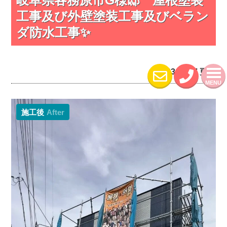
工事及び外壁塗装工事及びベラン
ダ防水工事✨
2023.10.17 更新
MENU
施工後
After