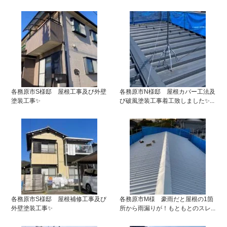
各務原市S様邸 屋根工事及び外壁
各務原市N様邸 屋根カバー工法及
塗装工事✨
び破風塗装工事着工致しました✨...
各務原市S様邸 屋根補修工事及び
各務原市M様 豪雨だと屋根の1箇
外壁塗装工事✨
所から雨漏りが！もともとのスレ...