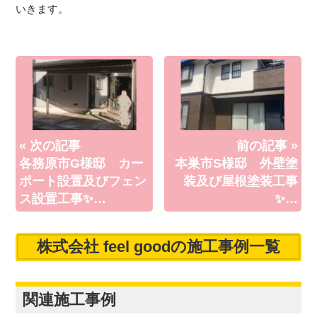
いきます。
« 次の記事
前の記事 »
各務原市G様邸 カー
本巣市S様邸 外壁塗
ポート設置及びフェン
装及び屋根塗装工事
ス設置工事✨…
✨…
株式会社 feel goodの施工事例一覧
関連施工事例