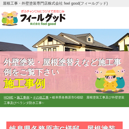
屋根工事・外壁塗装専門店株式会社 feel good(フィールグッド)
外壁塗装・屋根塗替えなど施工事
例をご覧下さい
施工事例
HOME
>
施工事例
>
その他工事
>
岐阜県各務原市G様邸 屋根塗装工事及び外壁塗装
工事及びベランダ防水工事✨
岐阜県各務原市G様邸 屋根塗装