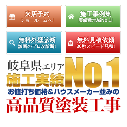
来店予約
施工事例集
ショールームへ!
実績数地域No.1!
無料外壁診断
無料見積依頼
診断のプロが診断!
30秒スピード見積!