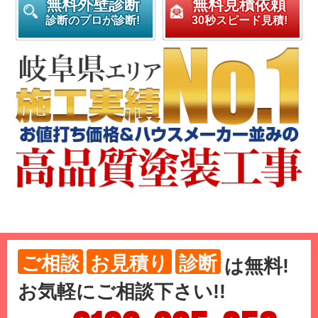
無料外壁診断
無料見積依頼
診断のプロが診断!
30秒スピード見積!
ご相談
お見積り
診断
は
無料
!
お気軽にご相談下さい!!