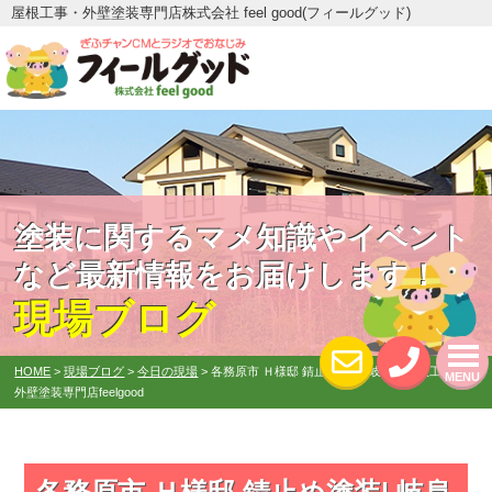
屋根工事・外壁塗装専門店株式会社 feel good(フィールグッド)
塗装に関するマメ知識やイベント
など最新情報をお届けします！
現場ブログ
HOME
>
現場ブログ
>
今日の現場
>
各務原市 Ｈ様邸 錆止め塗装| 岐阜の屋根工事＆
MENU
外壁塗装専門店feelgood
各務原市 Ｈ様邸 錆止め塗装| 岐阜