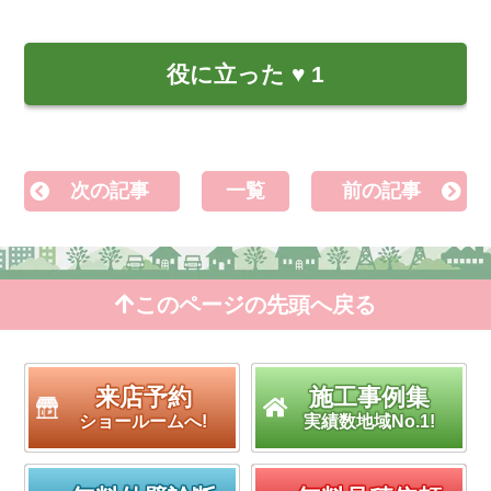
役に立った
♥
1
次の記事
一覧
前の記事
このページの先頭へ戻る
来店予約
施工事例集
ショールームへ!
実績数地域No.1!