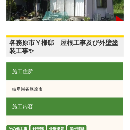
各務原市Ｙ様邸 屋根工事及び外壁塗
装工事✨
施工住所
岐阜県各務原市
施工内容
その他工事
付帯部
外壁塗装
屋根補修