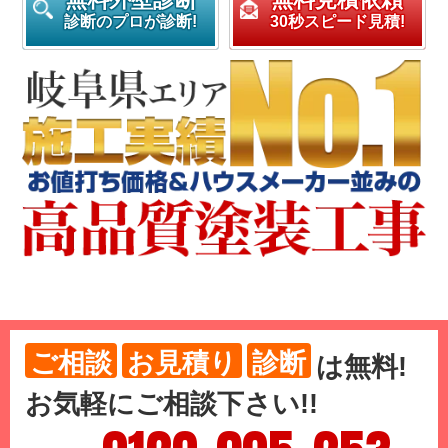
診断のプロが診断!
30秒スピード見積!
ご相談
お見積り
診断
は
無料
!
お気軽にご相談下さい!!