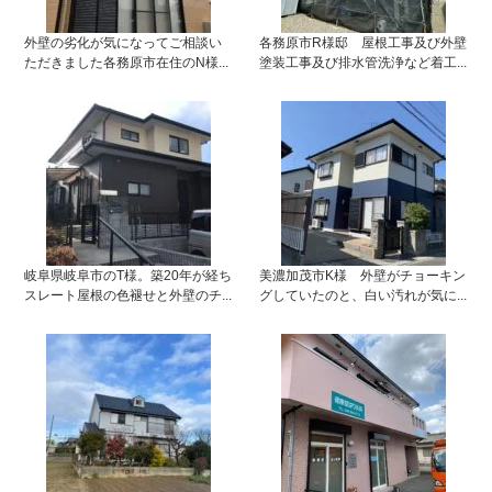
外壁の劣化が気になってご相談い
各務原市R様邸 屋根工事及び外壁
ただきました各務原市在住のN様...
塗装工事及び排水管洗浄など着工...
岐阜県岐阜市のT様。築20年が経ち
美濃加茂市K様 外壁がチョーキン
スレート屋根の色褪せと外壁のチ...
グしていたのと、白い汚れが気に...