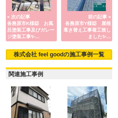
« 次の記事
前の記事 »
各務原市K様邸 お風
各務原市Y様邸 屋根
呂塗装工事及びガレー
葺き替え工事着工致し
ジ塗装工事✨…
ました✨…
株式会社 feel goodの施工事例一覧
関連施工事例