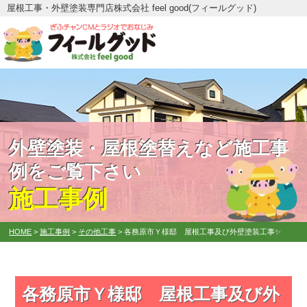
屋根工事・外壁塗装専門店株式会社 feel good(フィールグッド)
外壁塗装・屋根塗替えなど施工事
例をご覧下さい
施工事例
HOME
>
施工事例
>
その他工事
>
各務原市Ｙ様邸 屋根工事及び外壁塗装工事✨
各務原市Ｙ様邸 屋根工事及び外