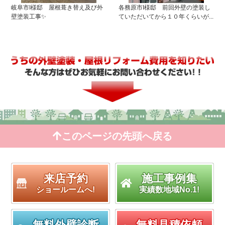
岐阜市I様邸 屋根葺き替え及び外
各務原市I様邸 前回外壁の塗装し
壁塗装工事✨
ていただいてから１０年くらいが...
このページの先頭へ戻る
来店予約
施工事例集
ショールームへ!
実績数地域No.1!
無料外壁診断
無料見積依頼