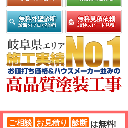
無料外壁診断
無料見積依頼
診断のプロが診断!
30秒スピード見積!
ご相談
お見積り
診断
は
無料
!