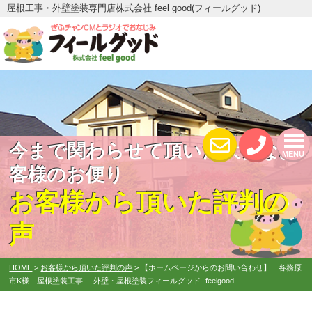
屋根工事・外壁塗装専門店株式会社 feel good(フィールグッド)
今まで関わらせて頂いた大切なお
MENU
客様のお便り
お客様から頂いた評判の
声
HOME
>
お客様から頂いた評判の声
>
【ホームページからのお問い合わせ】 各務原
市K様 屋根塗装工事 -外壁・屋根塗装フィールグッド -feelgood-