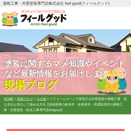
屋根工事・外壁塗装専門店株式会社 feel good(フィールグッド)
塗装に関するマメ知識やイベント
など最新情報をお届けします！
現場ブログ
HOME
>
現場ブログ
>
その他
>
リフォームローンで実現する外壁塗装や屋根工事 急
な支出も安心して進める方法【地域密着の岐阜市・各務原市・美濃加茂市の屋根工
事・外壁塗装・防水工事専門店feelgood】