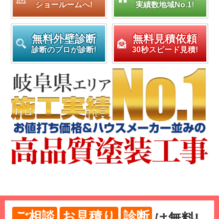
ショールームへ!
実績数地域No.1!
無料外壁診断
無料見積依頼
診断のプロが診断!
30秒スピード見積!
ご相談
お見積り
診断
は
無料
!