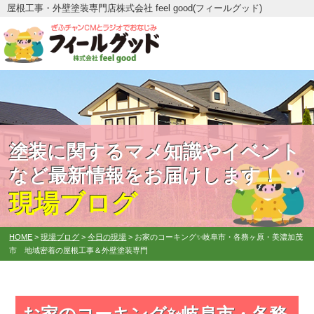
屋根工事・外壁塗装専門店株式会社 feel good(フィールグッド)
塗装に関するマメ知識やイベント
など最新情報をお届けします！
現場ブログ
HOME
>
現場ブログ
>
今日の現場
>
お家のコーキング✨岐阜市・各務ヶ原・美濃加茂
市 地域密着の屋根工事＆外壁塗装専門
お家のコーキング✨岐阜市・各務