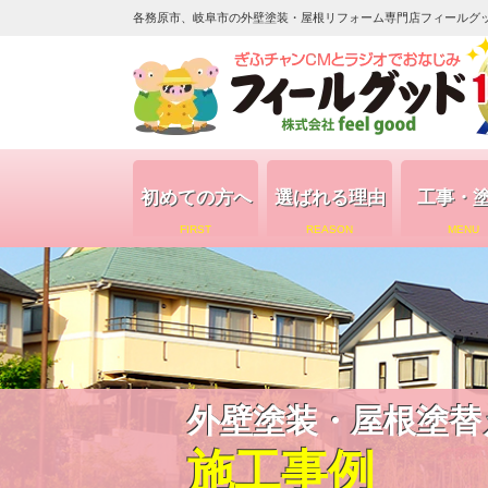
各務原市、岐阜市の外壁塗装・屋根リフォーム専門店フィールグッド（
初めての方へ
選ばれる理由
工事・
FIRST
REASON
MENU
外壁塗装・屋根塗替
施工事例