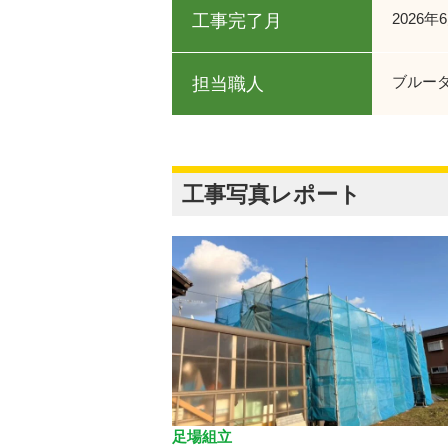
2026年
工事完了月
ブルー
担当職人
工事写真レポート
足場組立