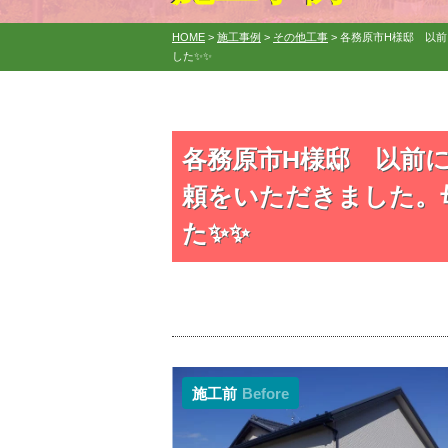
HOME
>
施工事例
>
その他工事
>
各務原市H様邸 以
した✨✨
各務原市H様邸 以前
頼をいただきました。
た✨✨
施工前
Before