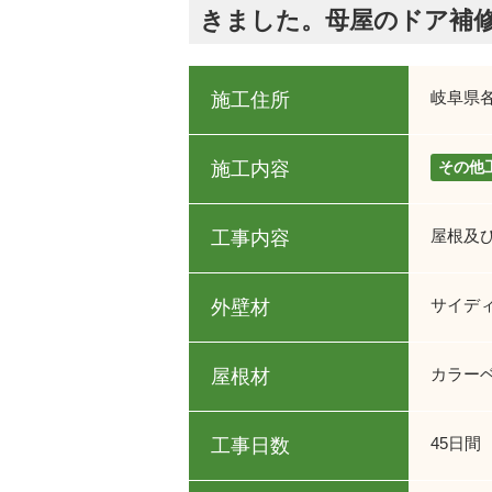
きました。母屋のドア補
岐阜県
施工住所
施工内容
その他
屋根及
工事内容
サイデ
外壁材
カラー
屋根材
45日間
工事日数