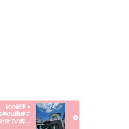
前の記事 »
2年の2階建て
近所での弊…