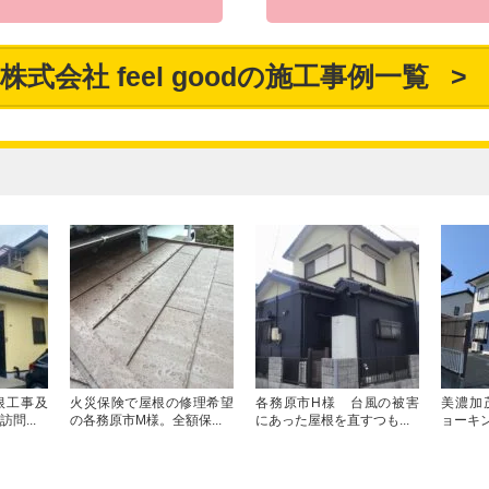
株式会社 feel goodの施工事例一覧
根工事及
火災保険で屋根の修理希望
各務原市H様 台風の被害
美濃加
問...
の各務原市M様。全額保...
にあった屋根を直すつも...
ョーキン