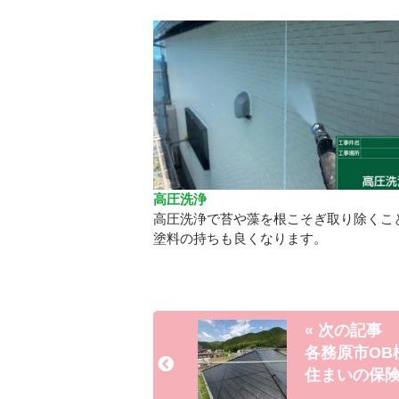
高圧洗浄
高圧洗浄で苔や藻を根こそぎ取り除くこ
塗料の持ちも良くなります。
« 次の記事
各務原市OB
住まいの保