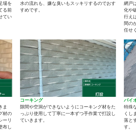
足場を
水の流れも、嫌な臭いもスッキリするのでおす
網戸
てる前
すめです。
化や
せてい
行え
間の
任せ
コーキング
バイ
きま
隙間や空洞ができないようにコーキング材をた
特殊
グ材の
っぷり使用して丁寧に一本ずつ手作業で打設し
くし
シーリ
ていきます。
落と
塗布し
す。