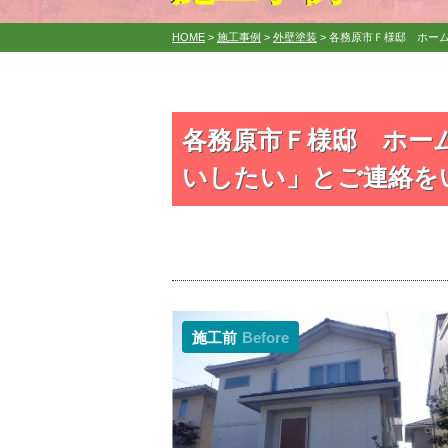
HOME
>
施工事例
>
外壁塗装
>
各務原市Ｆ様邸 ホー
各務原市Ｆ様邸 ホー
いしたい」とご連絡を
施工前
Before