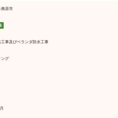
各務原市
装
装工事及びベランダ防水工事
ィング
4月