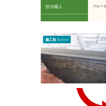
ブルー
担当職人
施工前
Before