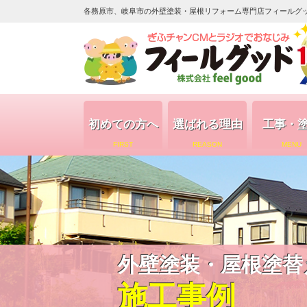
各務原市、岐阜市の外壁塗装・屋根リフォーム専門店フィールグッド（
初めての方へ
選ばれる理由
工事・
FIRST
REASON
MENU
外壁塗装・屋根塗替
施工事例