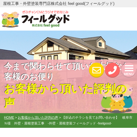
屋根工事・外壁塗装専門店株式会社 feel good(フィールグッド)
今まで関わらせて頂いた大切なお
客様のお便り
MENU
お客様から頂いた評判の
声
HOME
>
お客様から頂いた評判の声
>
【折込のチラシを見てお問い合わせ】 岐阜市
Ｎ様 外壁・屋根塗装工事 -外壁・屋根塗装フィールグッド -feelgood-