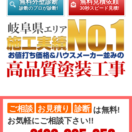
無料外壁診断
無料見積依頼
診断のプロが診断!
30秒スピード見積!
ご相談
お見積り
診断
は
無料
!
お気軽にご相談下さい!!