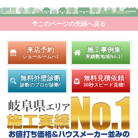
このページの先頭へ戻る
来店予約
施工事例集
ショールームへ!
実績数地域No.1!
無料外壁診断
無料見積依頼
診断のプロが診断!
30秒スピード見積!