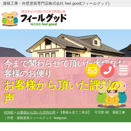
屋根工事・外壁塗装専門店株式会社 feel good(フィールグッド)
今まで関わらせて頂いた大切なお
客様のお便り
MENU
お客様から頂いた評判の
声
HOME
>
お客様から頂いた評判の声
>
【看板を見てご来店】 可児郡 I様 屋根工事
｜外壁・屋根塗装フィールグッド -feelgood-