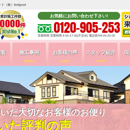
株）feelgood
お気軽にお問い合わせ下さい!
0120-905-253
営業時間 営業時間 8:00-17:00(不定休) 電話受付8:00-20:00
塗装
施工事例
お客様の声
スタッフ紹介
現
WORKS
VOICE
STAFF
いた大切なお客様のお便り
いた評判の声