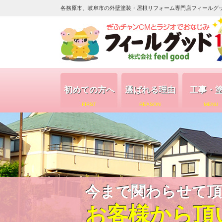
各務原市、岐阜市の外壁塗装・屋根リフォーム専門店フィールグッド（
初めての方へ
選ばれる理由
工事・
FIRST
REASON
MENU
今まで関わらせて頂
お客様から頂