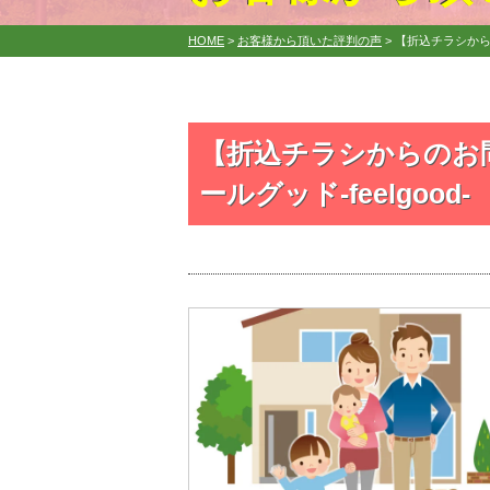
HOME
>
お客様から頂いた評判の声
>
【折込チラシから
【折込チラシからのお
ールグッド‐feelgood‐