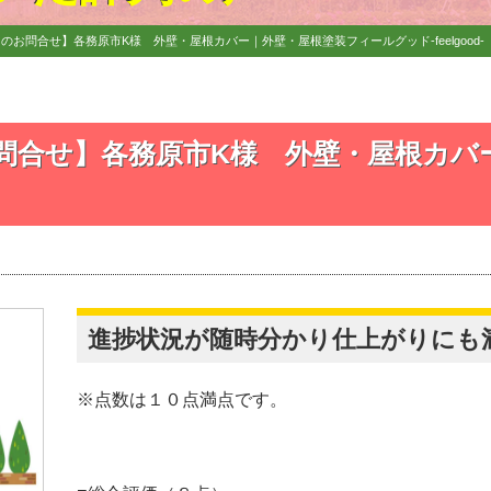
のお問合せ】各務原市K様 外壁・屋根カバー｜外壁・屋根塗装フィールグッド‐feelgood‐
問合せ】各務原市K様 外壁・屋根カバ
進捗状況が随時分かり仕上がりにも
※点数は１０点満点です。