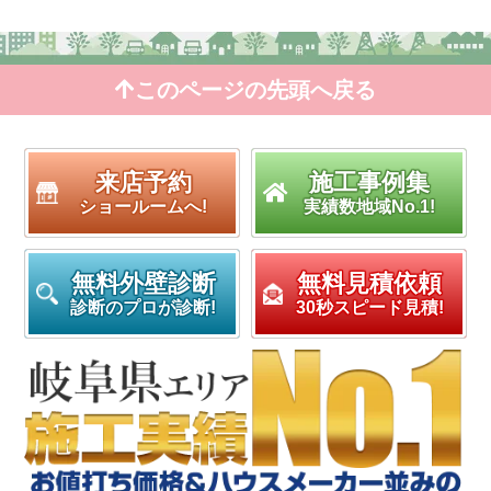
このページの先頭へ戻る
来店予約
施工事例集
ショールームへ!
実績数地域No.1!
無料外壁診断
無料見積依頼
診断のプロが診断!
30秒スピード見積!