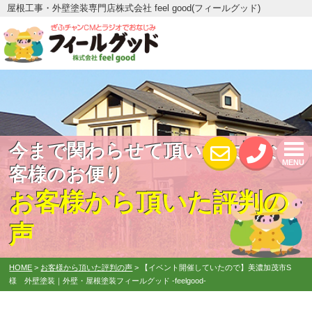
屋根工事・外壁塗装専門店株式会社 feel good(フィールグッド)
今まで関わらせて頂いた大切なお
MENU
客様のお便り
お客様から頂いた評判の
声
HOME
>
お客様から頂いた評判の声
>
【イベント開催していたので】美濃加茂市S
様 外壁塗装｜外壁・屋根塗装フィールグッド -feelgood-