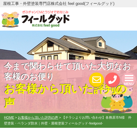
屋根工事・外壁塗装専門店株式会社 feel good(フィールグッド)
今まで関わらせて頂いた大切なお
客様のお便り
MENU
お客様から頂いた評判の
声
HOME
>
お客様から頂いた評判の声
>
【チラシよりお問い合わせ】各務原市N様 外
壁塗装・ベランダ防水｜外壁・屋根塗装フィールグッド‐feelgood‐