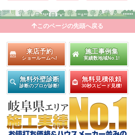
このページの先頭へ戻る
来店予約
施工事例集
ショールームへ!
実績数地域No.1!
無料外壁診断
無料見積依頼
診断のプロが診断!
30秒スピード見積!