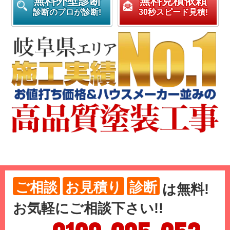
無料外壁診断
無料見積依頼
診断のプロが診断!
30秒スピード見積!
ご相談
お見積り
診断
は
無料
!
お気軽にご相談下さい!!