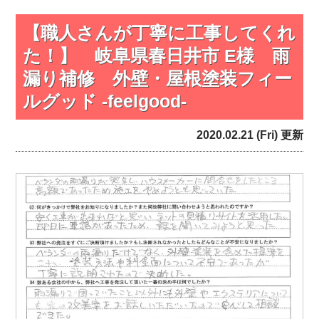
【職人さんが丁寧に工事してくれ
た！】 岐阜県春日井市 E様 雨
漏り補修 外壁・屋根塗装フィー
ルグッド -feelgood-
2020.02.21 (Fri) 更新