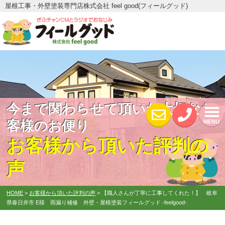
屋根工事・外壁塗装専門店株式会社 feel good(フィールグッド)
今まで関わらせて頂いた大切なお
MENU
客様のお便り
お客様から頂いた評判の
声
HOME
>
お客様から頂いた評判の声
>
【職人さんが丁寧に工事してくれた！】 岐阜
県春日井市 E様 雨漏り補修 外壁・屋根塗装フィールグッド -feelgood-