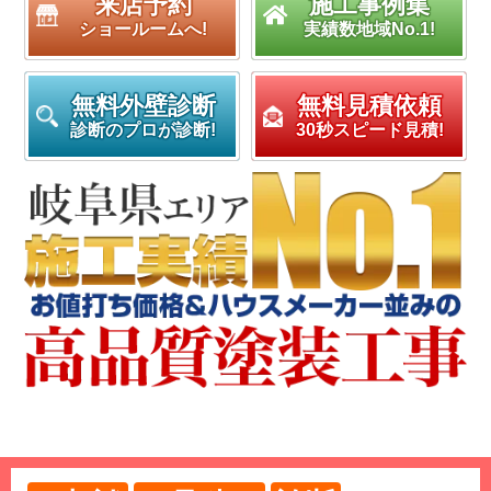
来店予約
施工事例集
ショールームへ!
実績数地域No.1!
無料外壁診断
無料見積依頼
診断のプロが診断!
30秒スピード見積!