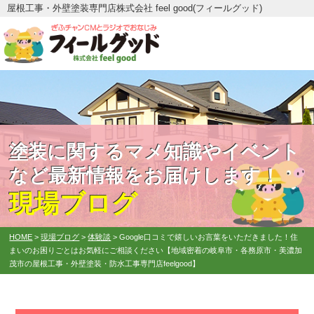
屋根工事・外壁塗装専門店株式会社 feel good(フィールグッド)
塗装に関するマメ知識やイベント
など最新情報をお届けします！
現場ブログ
HOME
>
現場ブログ
>
体験談
>
Google口コミで嬉しいお言葉をいただきました！住
まいのお困りごとはお気軽にご相談ください【地域密着の岐阜市・各務原市・美濃加
茂市の屋根工事・外壁塗装・防水工事専門店feelgood】