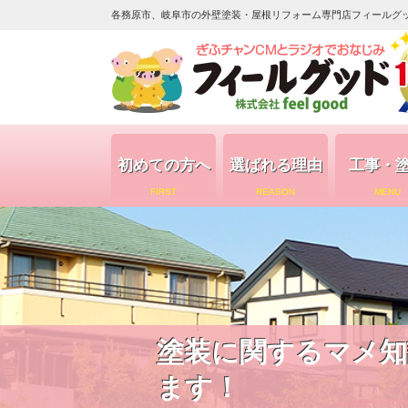
各務原市、岐阜市の外壁塗装・屋根リフォーム専門店フィールグッド（
初めての方へ
選ばれる理由
工事・
FIRST
REASON
MENU
塗装に関するマメ知
ます！