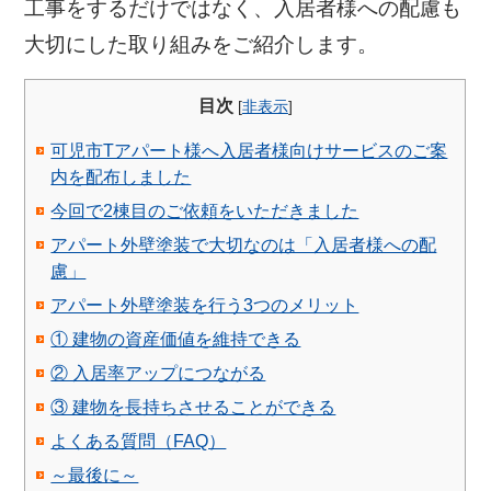
工事をするだけではなく、入居者様への配慮も
大切にした取り組みをご紹介します。
目次
[
非表示
]
可児市Tアパート様へ入居者様向けサービスのご案
内を配布しました
今回で2棟目のご依頼をいただきました
アパート外壁塗装で大切なのは「入居者様への配
慮」
アパート外壁塗装を行う3つのメリット
① 建物の資産価値を維持できる
② 入居率アップにつながる
③ 建物を長持ちさせることができる
よくある質問（FAQ）
～最後に～