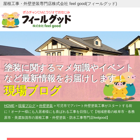
屋根工事・外壁塗装専門店株式会社 feel good(フィールグッド)
塗装に関するマメ知識やイベント
など最新情報をお届けします！
現場ブログ
HOME
>
現場ブログ
>
外壁塗装
>
可児市でアパート外壁塗装工事がスタートする前
に！オーナー様にも入居者様にも喜ばれる工事を目指して【地域密着の岐阜市・各務
原市・美濃加茂市の屋根工事・外壁塗装・防水工事専門店feelgood】