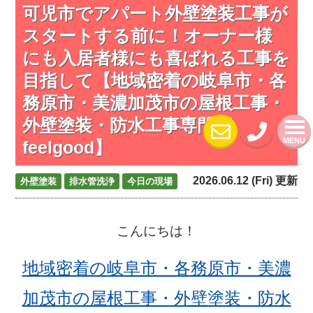
可児市でアパート外壁塗装工事が
スタートする前に！オーナー様
にも入居者様にも喜ばれる工事を
目指して【地域密着の岐阜市・各
務原市・美濃加茂市の屋根工事・
外壁塗装・防水工事専門店
MENU
feelgood】
2026.06.12 (Fri) 更新
外壁塗装
排水管洗浄
今日の現場
こんにちは！
地域密着の岐阜市・各務原市・美濃
加茂市の屋根工事・外壁塗装・防水