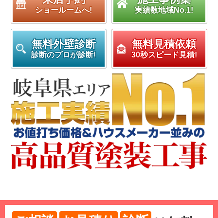
ショールームへ!
実績数地域No.1!
無料外壁診断
無料見積依頼
診断のプロが診断!
30秒スピード見積!