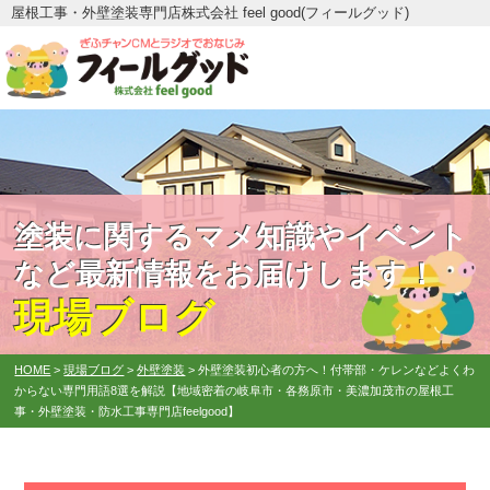
屋根工事・外壁塗装専門店株式会社 feel good(フィールグッド)
塗装に関するマメ知識やイベント
など最新情報をお届けします！
現場ブログ
HOME
>
現場ブログ
>
外壁塗装
>
外壁塗装初心者の方へ！付帯部・ケレンなどよくわ
からない専門用語8選を解説【地域密着の岐阜市・各務原市・美濃加茂市の屋根工
事・外壁塗装・防水工事専門店feelgood】