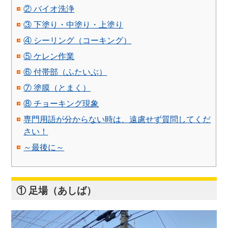
② バイオ洗浄
③ 下塗り・中塗り・上塗り
④ シーリング（コーキング）
⑤ ケレン作業
⑥ 付帯部（ふたいぶ）
⑦ 塗膜（とまく）
⑧ チョーキング現象
専門用語が分からない時は、遠慮せず質問してくだ
さい！
～最後に～
① 足場（あしば）