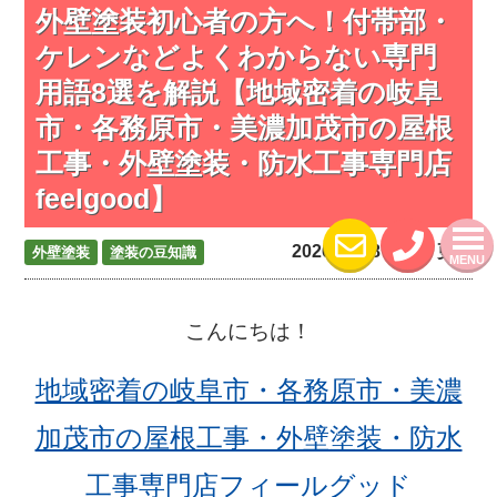
外壁塗装初心者の方へ！付帯部・
ケレンなどよくわからない専門
用語8選を解説【地域密着の岐阜
市・各務原市・美濃加茂市の屋根
工事・外壁塗装・防水工事専門店
feelgood】
2026.06.08 (Mon) 更新
外壁塗装
塗装の豆知識
MENU
こんにちは！
地域密着の岐阜市・各務原市・美濃
加茂市の屋根工事・外壁塗装・防水
工事専門店フィールグッド