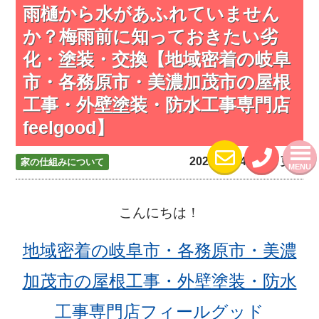
雨樋から水があふれていません
か？梅雨前に知っておきたい劣
化・塗装・交換【地域密着の岐阜
市・各務原市・美濃加茂市の屋根
工事・外壁塗装・防水工事専門店
feelgood】
2026.06.04 (Thu) 更新
家の仕組みについて
MENU
こんにちは！
地域密着の岐阜市・各務原市・美濃
加茂市の屋根工事・外壁塗装・防水
工事専門店フィールグッド