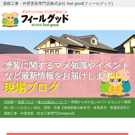
屋根工事・外壁塗装専門店株式会社 feel good(フィールグッド)
塗装に関するマメ知識やイベント
など最新情報をお届けします！
現場ブログ
HOME
>
現場ブログ
>
家の仕組みについて
>
雨樋から水があふれていませんか？梅雨
前に知っておきたい劣化・塗装・交換【地域密着の岐阜市・各務原市・美濃加茂市の
屋根工事・外壁塗装・防水工事専門店feelgood】