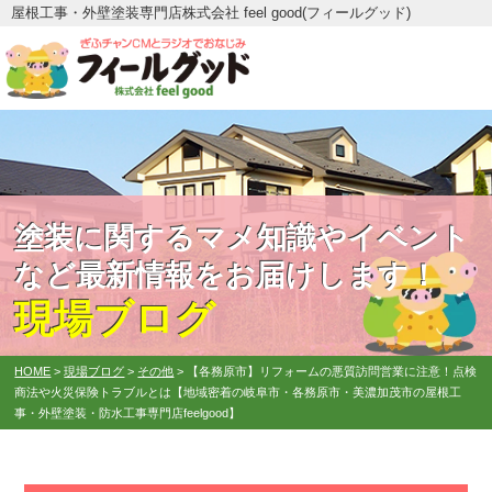
屋根工事・外壁塗装専門店株式会社 feel good(フィールグッド)
塗装に関するマメ知識やイベント
など最新情報をお届けします！
現場ブログ
HOME
>
現場ブログ
>
その他
>
【各務原市】リフォームの悪質訪問営業に注意！点検
商法や火災保険トラブルとは【地域密着の岐阜市・各務原市・美濃加茂市の屋根工
事・外壁塗装・防水工事専門店feelgood】