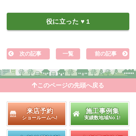
役に立った
♥
1
次の記事
一覧
前の記事
このページの先頭へ戻る
来店予約
施工事例集
ショールームへ!
実績数地域No.1!