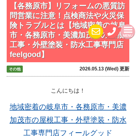
【各務原市】リフォームの悪質訪
問営業に注意！点検商法や火災保
険トラブルとは【地域密着の岐阜
市・各務原市・美濃加茂市の屋根
MENU
工事・外壁塗装・防水工事専門店
feelgood】
2026.05.13 (Wed) 更新
その他
こんにちは！
地域密着の岐阜市・各務原市・美濃
加茂市の屋根工事・外壁塗装・防水
工事専門店フィールグッド