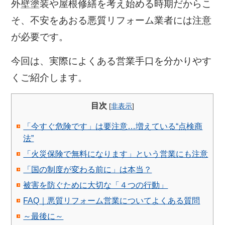
外壁塗装や屋根修繕を考え始める時期だからこ
そ、不安をあおる悪質リフォーム業者には注意
が必要です。
今回は、実際によくある営業手口を分かりやす
くご紹介します。
目次
[
非表示
]
「今すぐ危険です」は要注意…増えている“点検商
法”
「火災保険で無料になります」という営業にも注意
「国の制度が変わる前に」は本当？
被害を防ぐために大切な「４つの行動」
FAQ｜悪質リフォーム営業についてよくある質問
～最後に～