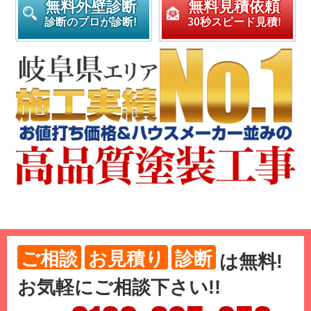
無料外壁診断
無料見積依頼
診断のプロが診断!
30秒スピード見積!
ご相談
お見積り
診断
は
無料
!
お気軽にご相談下さい!!