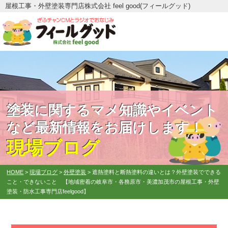
屋根工事・外壁塗装専門店株式会社 feel good(フィールグッド)
塗装に関するマメ知識やイベント
など最新情報をお届けします！
現場ブログ
HOME
>
現場ブログ
>
外壁塗装
>
遮熱塗料と断熱塗料の違いとは？外壁塗装でできる
こと・できないこと 【地域密着の岐阜市・各務原市・美濃加茂市の屋根工事・外壁
塗装・防水工事専門店feelgood】