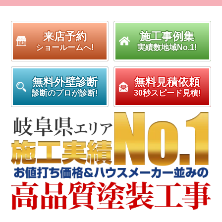
来店予約
施工事例集
ショールームへ!
実績数地域No.1!
無料外壁診断
無料見積依頼
診断のプロが診断!
30秒スピード見積!