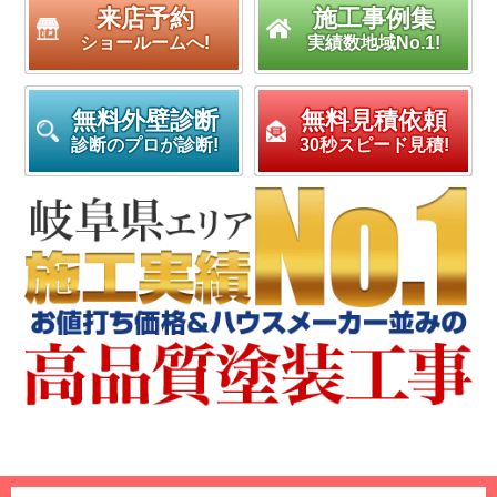
来店予約
施工事例集
ショールームへ!
実績数地域No.1!
無料外壁診断
無料見積依頼
診断のプロが診断!
30秒スピード見積!