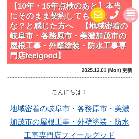
【10年・15年点検のあと】本当
にそのまま契約しても大丈夫か
MENU
な？と感じた方へ 【地域密着の
岐阜市・各務原市・美濃加茂市の
屋根工事・外壁塗装・防水工事専
門店feelgood】
2025.12.01 (Mon) 更新
こんにちは！
地域密着の岐阜市・各務原市・美濃
加茂市の屋根工事・外壁塗装・防水
工事専門店フィールグッド