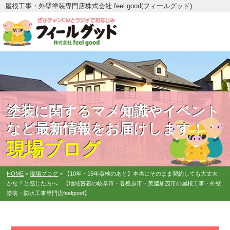
屋根工事・外壁塗装専門店株式会社 feel good(フィールグッド)
塗装に関するマメ知識やイベント
など最新情報をお届けします！
現場ブログ
HOME
>
現場ブログ
>
【10年・15年点検のあと】本当にそのまま契約しても大丈夫
かな？と感じた方へ 【地域密着の岐阜市・各務原市・美濃加茂市の屋根工事・外壁
塗装・防水工事専門店feelgood】