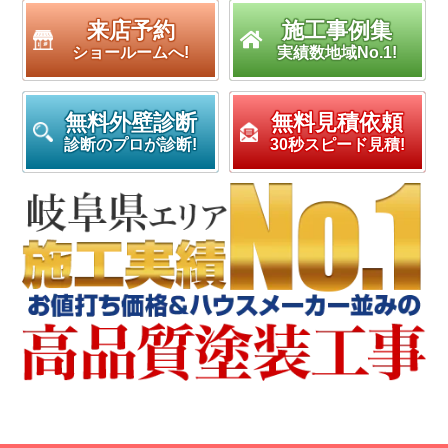
来店予約
施工事例集
ショールームへ!
実績数地域No.1!
無料外壁診断
無料見積依頼
診断のプロが診断!
30秒スピード見積!