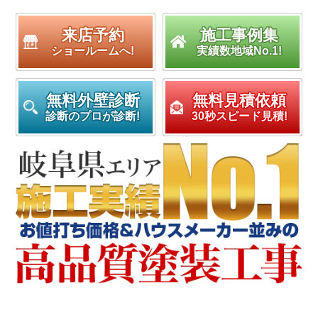
来店予約
施工事例集
ショールームへ!
実績数地域No.1!
無料外壁診断
無料見積依頼
診断のプロが診断!
30秒スピード見積!