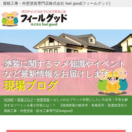
屋根工事・外壁塗装専門店株式会社 feel good(フィールグッド)
塗装に関するマメ知識やイベント
など最新情報をお届けします！
現場ブログ
HOME
>
現場ブログ
>
外壁塗装
>
おしゃれなブラック外壁にしたい方必見！不安を解
決するツートン＆暑さ対策とは！？ 【地域密着の岐阜市・各務原市・美濃加茂市の
屋根工事・外壁塗装・防水工事専門店feelgood】