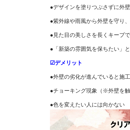
●デザインを塗りつぶさずに外
●紫外線や雨風から外壁を守り
●見た目の美しさを長くキープ
●「新築の雰囲気を保ちたい」
☑デメリット
●外壁の劣化が進んでいると施
●チョーキング現象（※外壁を
●色を変えたい人には向かない