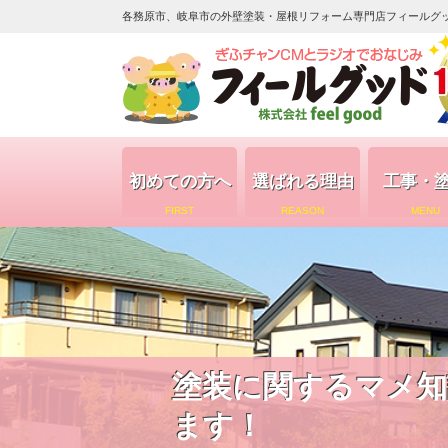
各務原市、岐阜市の外壁塗装・屋根リフォーム専門店フィールグッド（
初めての方へ
選ばれる理由
工事・
FIRST
REASON
MENU
塗装に関するマメ知
ます！