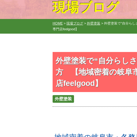
現場ブログ
HOME
>
現場ブログ
>
外壁塗装
>
外壁塗装で“自分ら
専門店feelgood】
外壁塗装で“自分らし
方 【地域密着の岐阜
店feelgood】
外壁塗装