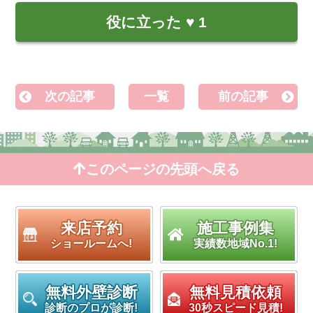
役に立った
♥
1
次の記事
一覧
前の記事
このページの先頭へ戻る
来店予約
施工事例集
ショールームへ!
実績数地域No.1!
無料外壁診断
無料見積依頼
診断のプロが診断!
30秒スピード見積!