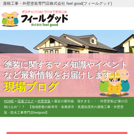
屋根工事・外壁塗装専門店株式会社 feel good(フィールグッド)
塗装に関するマメ知識やイベント
など最新情報をお届けします！
現場ブログ
HOME
>
現場ブログ
>
外壁塗装
>
最近の紫外線、強すぎる・・・外壁塗装は“家の日
焼け止め”！？ 【地域密着の岐阜市・各務原市・美濃加茂市の屋根工事・外壁塗
装・防水工事専門店feelgood】