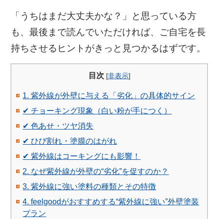
「うちはまだ大丈夫かな？」と思っている方
も、最後まで読んでいただければ、ご自宅を長
持ちさせるヒントがきっと見つかるはずです。
目次
[
非表示
]
1. 紫外線が外壁に与える「劣化」の具体的サイン
✔ チョーキング現象（白い粉が手につく）
✔ 色あせ・ツヤ消失
✔ ひび割れ・塗膜のはがれ
✔ 紫外線はコーキングにも影響！
2. なぜ紫外線が外壁の“劣化”を促すのか？
3. 紫外線に強い塗料の種類とその特徴
4. feelgoodがおすすめする“紫外線に強い”外壁塗装
プラン