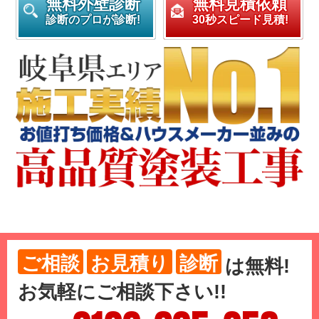
無料外壁診断
無料見積依頼
診断のプロが診断!
30秒スピード見積!
ご相談
お見積り
診断
は
無料
!
お気軽にご相談下さい!!