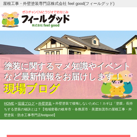
屋根工事・外壁塗装専門店株式会社 feel good(フィールグッド)
塗装に関するマメ知識やイベント
など最新情報をお届けします！
現場ブログ
HOME
>
現場ブログ
>
外壁塗装
>
外壁塗装で後悔しないために！カギは「塗膜」長持
ちする塗装の秘訣とは？【地域密着の岐阜市・各務原市・美濃加茂市の屋根工事・外
壁塗装・防水工事専門店feelgood】