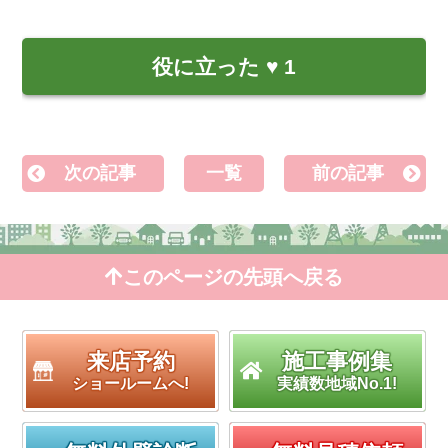
役に立った
♥
1
次の記事
一覧
前の記事
このページの先頭へ戻る
来店予約
施工事例集
ショールームへ!
実績数地域No.1!