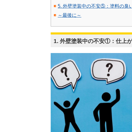
5. 外壁塗装中の不安⑤：塗料の臭
～最後に～
1. 外壁塗装中の不安①：仕