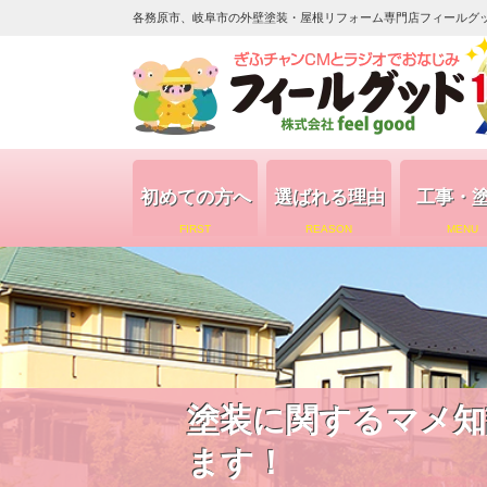
各務原市、岐阜市の外壁塗装・屋根リフォーム専門店フィールグッド（
初めての方へ
選ばれる理由
工事・
FIRST
REASON
MENU
塗装に関するマメ知
ます！