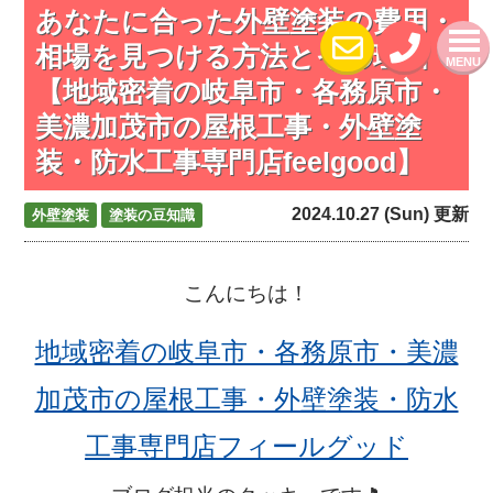
あなたに合った外壁塗装の費用・
相場を見つける方法とその理由
MENU
【地域密着の岐阜市・各務原市・
美濃加茂市の屋根工事・外壁塗
装・防水工事専門店feelgood】
2024.10.27 (Sun) 更新
外壁塗装
塗装の豆知識
こんにちは！
地域密着の岐阜市・各務原市・美濃
加茂市の屋根工事・外壁塗装・防水
工事専門店フィールグッド