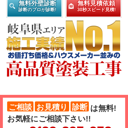
無料外壁診断
無料見積依頼
診断のプロが診断!
30秒スピード見積!
ご相談
お見積り
診断
は
無料
!
お気軽にご相談下さい!!