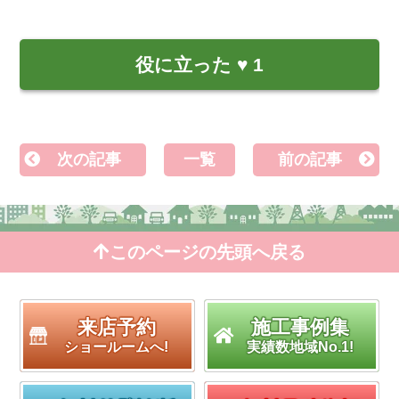
役に立った
♥
1
次の記事
一覧
前の記事
このページの先頭へ戻る
来店予約
施工事例集
ショールームへ!
実績数地域No.1!