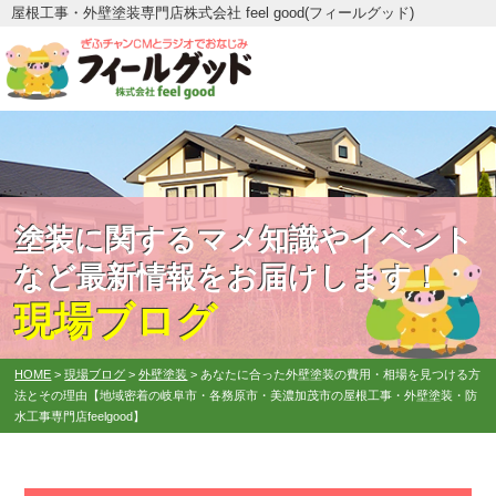
屋根工事・外壁塗装専門店株式会社 feel good(フィールグッド)
塗装に関するマメ知識やイベント
など最新情報をお届けします！
現場ブログ
HOME
>
現場ブログ
>
外壁塗装
>
あなたに合った外壁塗装の費用・相場を見つける方
法とその理由【地域密着の岐阜市・各務原市・美濃加茂市の屋根工事・外壁塗装・防
水工事専門店feelgood】