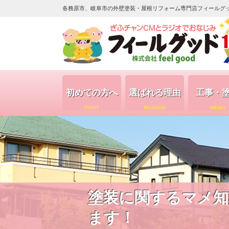
各務原市、岐阜市の外壁塗装・屋根リフォーム専門店フィールグッド（
初めての方へ
選ばれる理由
工事・
FIRST
REASON
MENU
塗装に関するマメ知
ます！