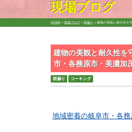
現場ブログ
HOME
>
現場ブログ
>
雨漏り
>
建物の美観と耐久性を守
建物の美観と耐久性を
市・各務原市・美濃加茂
雨漏り
コーキング
地域密着の岐阜市・各務