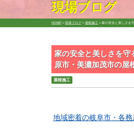
現場ブログ
HOME
>
現場ブログ
>
屋根施工
>
家の安全と美しさを守
家の安全と美しさを守
原市・美濃加茂市の屋根
屋根施工
地域密着の岐阜市・各務