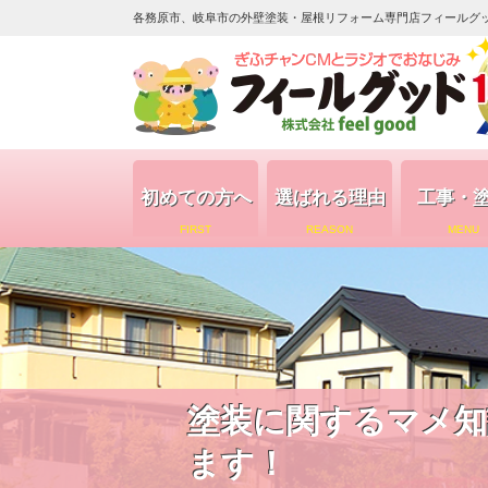
各務原市、岐阜市の外壁塗装・屋根リフォーム専門店フィールグッド（
初めての方へ
選ばれる理由
工事・
FIRST
REASON
MENU
塗装に関するマメ知
ます！