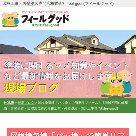
屋根工事・外壁塗装専門店株式会社 feel good(フィールグッド)
塗装に関するマメ知識やイベント
など最新情報をお届けします！
現場ブログ
HOME
>
現場ブログ
>
屋根換気棟「パッ換」で簡単リフォーム！【地域密着の岐阜
市・各務原市・美濃加茂市の屋根工事・外壁塗装・防水工事専門店feelgood】
屋根換気棟「パッ換」で簡単リフ