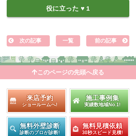
役に立った
♥
1
次の記事
一覧
前の記事
このページの先頭へ戻る
来店予約
施工事例集
ショールームへ!
実績数地域No.1!
無料外壁診断
無料見積依頼
診断のプロが診断!
30秒スピード見積!