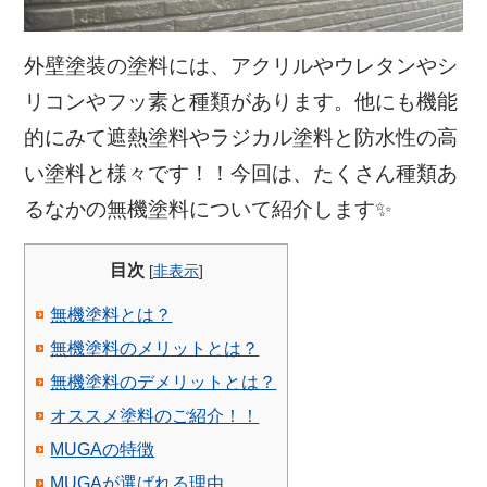
外壁塗装の塗料には、アクリルやウレタンやシ
リコンやフッ素と種類があります。
他にも機能
的にみて遮熱塗料やラジカル塗料と防水性の高
い塗料と様々です！！
今回は、たくさん種類あ
るなかの無機塗料について紹介します✨
目次
[
非表示
]
無機塗料とは？
無機塗料のメリットとは？
無機塗料のデメリットとは？
オススメ塗料のご紹介！！
MUGAの特徴
MUGAが選ばれる理由