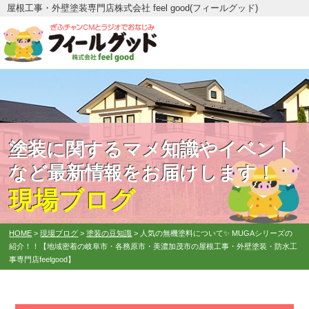
屋根工事・外壁塗装専門店株式会社 feel good(フィールグッド)
塗装に関するマメ知識やイベント
など最新情報をお届けします！
現場ブログ
HOME
>
現場ブログ
>
塗装の豆知識
>
人気の無機塗料について✨ MUGAシリーズの
紹介！！【地域密着の岐阜市・各務原市・美濃加茂市の屋根工事・外壁塗装・防水工
事専門店feelgood】