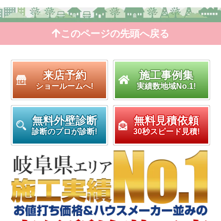
このページの先頭へ戻る
来店予約
施工事例集
ショールームへ!
実績数地域No.1!
無料外壁診断
無料見積依頼
診断のプロが診断!
30秒スピード見積!