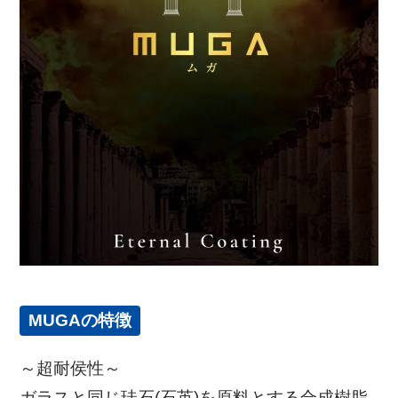
MUGAの特徴
～超耐侯性～
ガラスと同じ珪石(石英)を原料とする合成樹脂