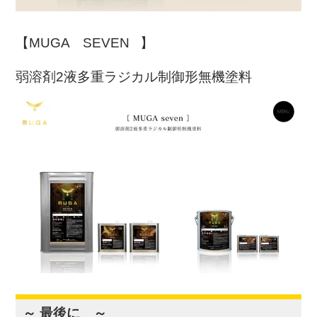
【MUGA SEVEN 】
弱溶剤2液多重ラジカル制御形無機塗料
～ 最後に ～