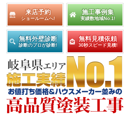
来店予約
施工事例集
ショールームへ!
実績数地域No.1!
無料外壁診断
無料見積依頼
診断のプロが診断!
30秒スピード見積!