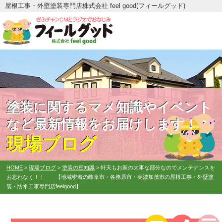
屋根工事・外壁塗装専門店株式会社 feel good(フィールグッド)
塗装に関するマメ知識やイベント
など最新情報をお届けします！
現場ブログ
HOME
>
現場ブログ
>
塗装の豆知識
>
軒天もお家の大事な部分なのでメンテナンスを
お忘れなく！！ 【地域密着の岐阜市・各務原市・美濃加茂市の屋根工事・外壁塗
装・防水工事専門店feelgood】