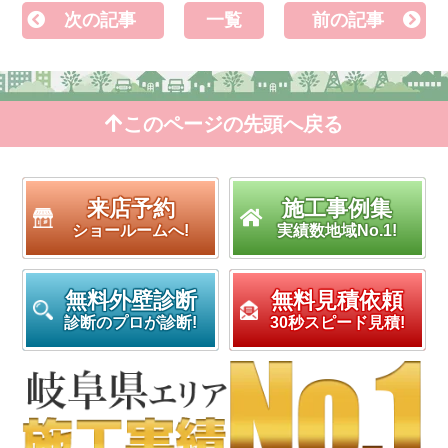
次の記事
一覧
前の記事
このページの先頭へ戻る
来店予約
施工事例集
ショールームへ!
実績数地域No.1!
無料外壁診断
無料見積依頼
診断のプロが診断!
30秒スピード見積!