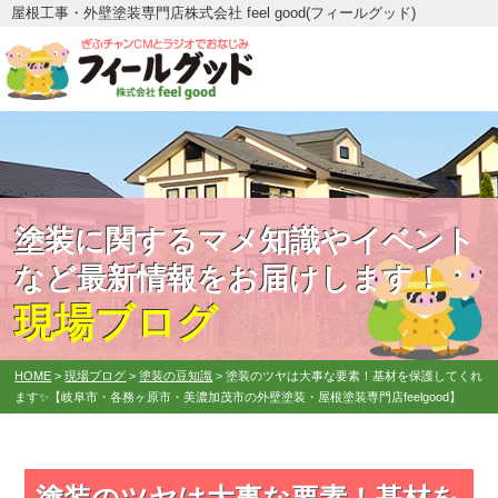
屋根工事・外壁塗装専門店株式会社 feel good(フィールグッド)
塗装に関するマメ知識やイベント
など最新情報をお届けします！
現場ブログ
HOME
>
現場ブログ
>
塗装の豆知識
>
塗装のツヤは大事な要素！基材を保護してくれ
ます✨【岐阜市・各務ヶ原市・美濃加茂市の外壁塗装・屋根塗装専門店feelgood】
塗装のツヤは大事な要素！基材を