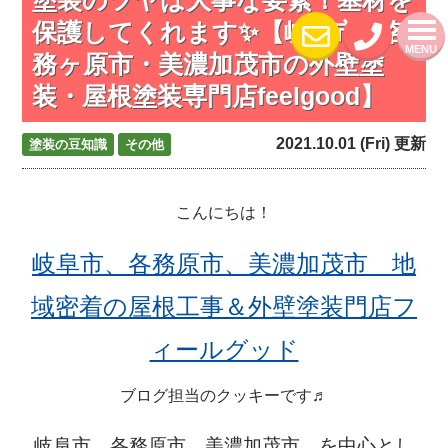
保護してくれます✨【岐阜市・各
MENU
務ヶ原市・美濃加茂市の外壁塗
装・屋根塗装専門店feelgood】
2021.10.01 (Fri) 更新
塗装の豆知識
その他
こんにちは！
岐阜市、各務原市、美濃加茂市 地
域密着の屋根工事＆外壁塗装門店フ
ィールグッド
ブログ担当のクッキー
です♬
岐阜市、各務原市、美濃加茂市、を中心とし