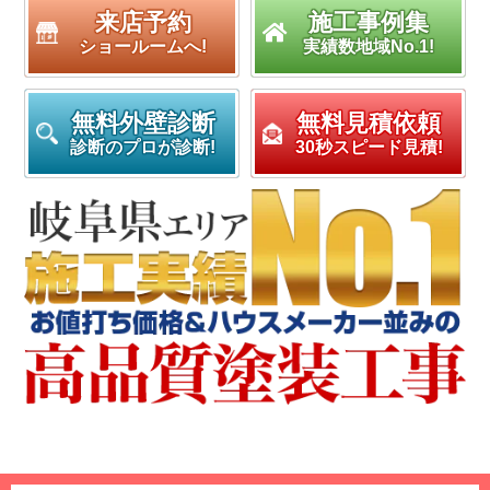
来店予約
施工事例集
ショールームへ!
実績数地域No.1!
無料外壁診断
無料見積依頼
診断のプロが診断!
30秒スピード見積!