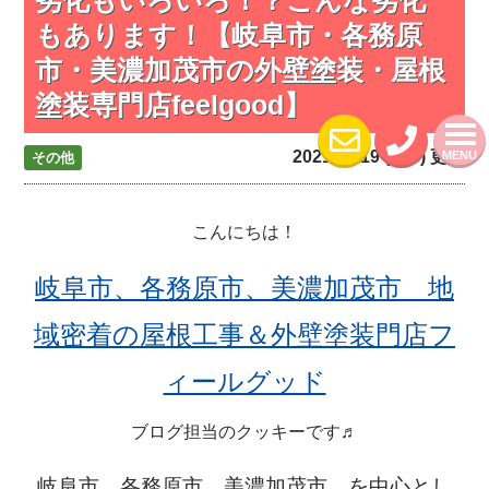
もあります！【岐阜市・各務原
市・美濃加茂市の外壁塗装・屋根
塗装専門店feelgood】
2021.10.19 (Tue) 更新
MENU
その他
こんにちは！
岐阜市、各務原市、美濃加茂市 地
域密着の屋根工事＆外壁塗装門店フ
ィールグッド
ブログ担当のクッキー
です♬
岐阜市、各務原市、美濃加茂市、を中心とし