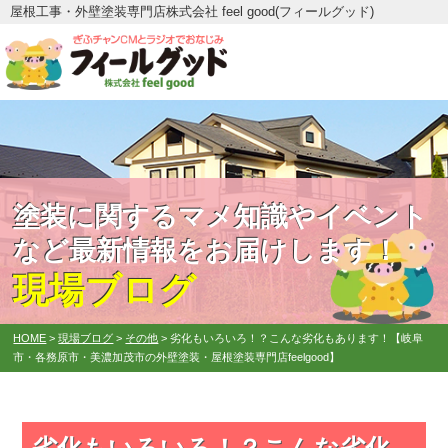
屋根工事・外壁塗装専門店株式会社 feel good(フィールグッド)
塗装に関するマメ知識やイベント
など最新情報をお届けします！
現場ブログ
HOME
>
現場ブログ
>
その他
>
劣化もいろいろ！？こんな劣化もあります！【岐阜
市・各務原市・美濃加茂市の外壁塗装・屋根塗装専門店feelgood】
劣化もいろいろ！？こんな劣化