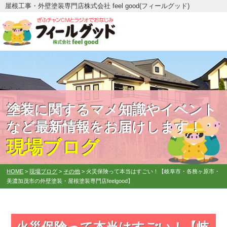
屋根工事・外壁塗装専門店株式会社 feel good(フィールグッド)
塗装に関するマメ知識やイベント
など最新情報をお届けします！
現場ブログ
HOME
>
現場ブログ
>
その他
>
火災保険って本当はすごい！【岐阜市・各務ヶ原市・
美濃加茂市の外壁塗装・屋根塗装専門店feelgood】
火災保険って本当はすごい！【岐