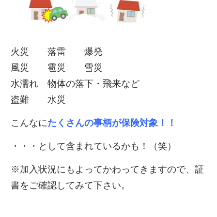
火災
落雷
爆発
風災
雹
災
雪災
水濡れ
物体の落下・飛来など
盗難
水災
こんなに
たくさんの事柄が保険対象！！
・・・として含まれているかも！（笑）
※加入状況にもよってかわってきますので、証
書をご確認してみて下さい。