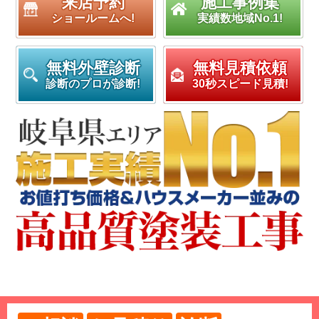
来店予約
施工事例集
ショールームへ!
実績数地域No.1!
無料外壁診断
無料見積依頼
診断のプロが診断!
30秒スピード見積!