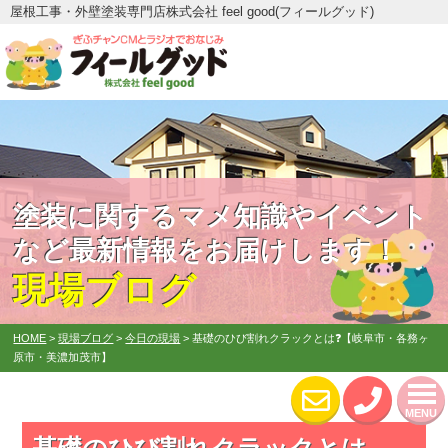
屋根工事・外壁塗装専門店株式会社 feel good(フィールグッド)
塗装に関するマメ知識やイベント
など最新情報をお届けします！
現場ブログ
HOME
>
現場ブログ
>
今日の現場
>
基礎のひび割れクラックとは❓【岐阜市・各務ヶ
原市・美濃加茂市】
MENU
基礎のひび割れクラックとは