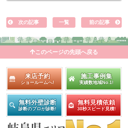
次の記事
一覧
前の記事
このページの先頭へ戻る
来店予約
施工事例集
ショールームへ!
実績数地域No.1!
無料外壁診断
無料見積依頼
診断のプロが診断!
30秒スピード見積!