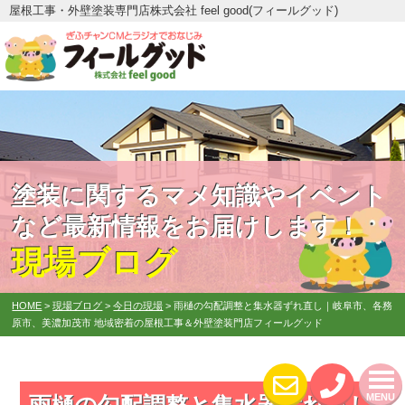
屋根工事・外壁塗装専門店株式会社 feel good(フィールグッド)
塗装に関するマメ知識やイベント
など最新情報をお届けします！
現場ブログ
HOME
>
現場ブログ
>
今日の現場
>
雨樋の勾配調整と集水器ずれ直し｜岐阜市、各務
原市、美濃加茂市 地域密着の屋根工事＆外壁塗装門店フィールグッド
MENU
雨樋の勾配調整と集水器ずれ直し