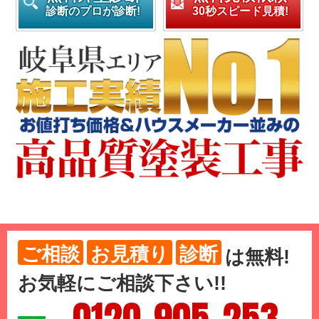
診断のプロが診断!
30秒スピード見積!
ご相談
お見積り
診断
は
無料
!
お気軽にご相談下さい!!