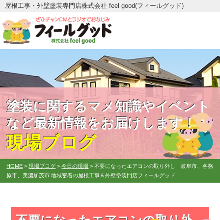
屋根工事・外壁塗装専門店株式会社 feel good(フィールグッド)
塗装に関するマメ知識やイベント
など最新情報をお届けします！
現場ブログ
HOME
>
現場ブログ
>
今日の現場
>
不要になったエアコンの取り外し｜岐阜市、各務
原市、美濃加茂市 地域密着の屋根工事＆外壁塗装門店フィールグッド
不要になったエアコンの取り外