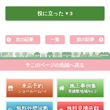
役に立った
♥
3
次の記事
一覧
前の記事
このページの先頭へ戻る
来店予約
施工事例集
ショールームへ!
実績数地域No.1!
無料外壁診断
無料見積依頼