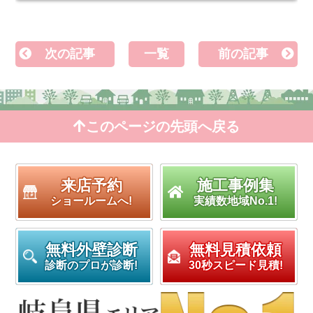
次の記事
一覧
前の記事
このページの先頭へ戻る
来店予約
施工事例集
ショールームへ!
実績数地域No.1!
無料外壁診断
無料見積依頼
診断のプロが診断!
30秒スピード見積!