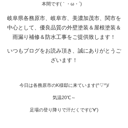
本間です(｀・ω・´)ゞ
岐阜県各務原市、岐阜市、美濃加茂市、関市を
中心として、優良品質の外壁塗装＆屋根塗装＆
雨漏り補修＆防水工事をご提供致します！
いつもブログをお読み頂き、誠にありがとうご
ざいます！
今日は各務原市のK様邸に来ています(^▽^)/
気温20℃～
足場の登り降りで汗だくです(;’∀’)