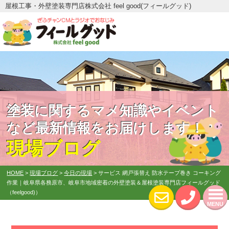
屋根工事・外壁塗装専門店株式会社 feel good(フィールグッド)
塗装に関するマメ知識やイベント
など最新情報をお届けします！
現場ブログ
HOME
>
現場ブログ
>
今日の現場
>
サービス 網戸張替え 防水テープ巻き コーキング
作業｜岐阜県各務原市、岐阜市地域密着の外壁塗装＆屋根塗装専門店フィールグッド
（feelgood)）
MENU