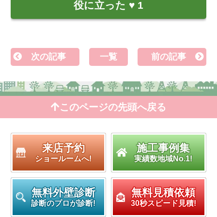
役に立った
♥
1
次の記事
一覧
前の記事
このページの先頭へ戻る
来店予約
施工事例集
ショールームへ!
実績数地域No.1!
無料外壁診断
無料見積依頼
診断のプロが診断!
30秒スピード見積!