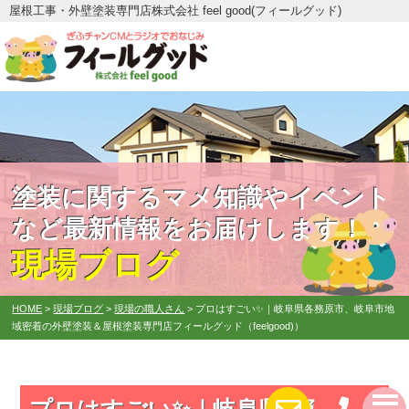
屋根工事・外壁塗装専門店株式会社 feel good(フィールグッド)
塗装に関するマメ知識やイベント
など最新情報をお届けします！
現場ブログ
HOME
>
現場ブログ
>
現場の職人さん
>
プロはすごい✨｜岐阜県各務原市、岐阜市地
域密着の外壁塗装＆屋根塗装専門店フィールグッド（feelgood)）
プロはすごい✨｜岐阜県各務原