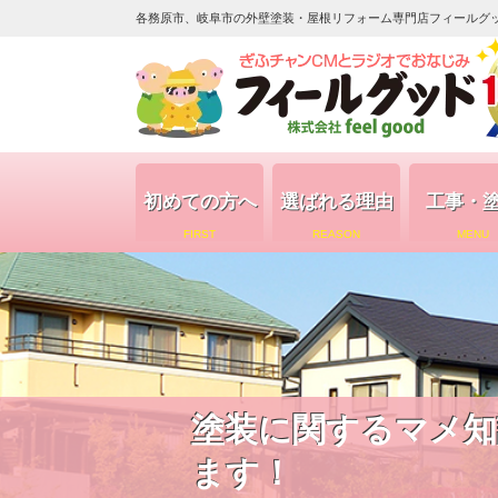
各務原市、岐阜市の外壁塗装・屋根リフォーム専門店フィールグッド（
初めての方へ
選ばれる理由
工事・
FIRST
REASON
MENU
塗装に関するマメ知
ます！