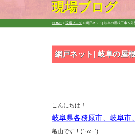
現場ブログ
HOME
>
現場ブログ
>
網戸ネット| 岐阜の屋根工事＆外壁塗
網戸ネット| 岐阜の屋根
こんにちは！
岐阜県各務原市、岐阜市、
亀山です！(`･ω･´)ゞ