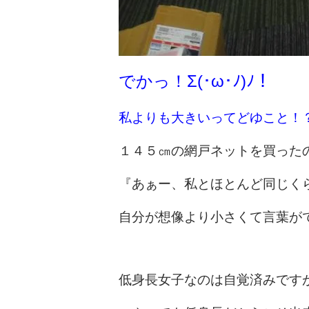
でかっ！Σ(･ω･ﾉ)ﾉ！
私よりも大きいってどゆこと！？Σ(￣
１４５㎝の網戸ネットを買った
『あぁー、私とほとんど同じく
自分が想像より小さくて言葉が
低身長女子なのは自覚済みです